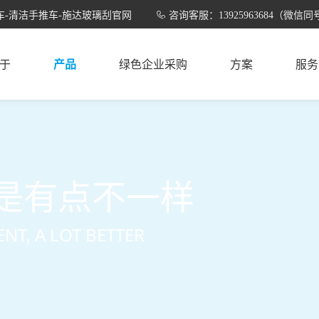
-清洁手推车-施达玻璃刮官网
咨询客服：13925963684（微信同
于
产品
绿色企业采购
方案
服务
是有点不一样
ENT, A LOT BETTER