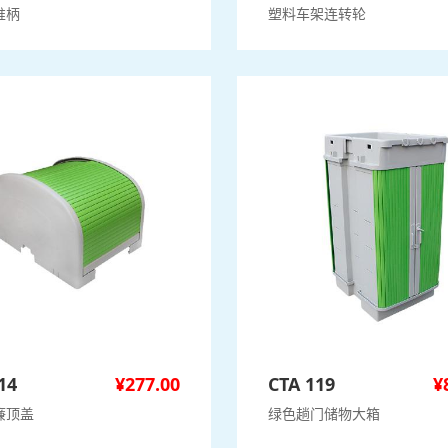
推柄
塑料车架连转轮
14
¥
277.00
CTA 119
¥
廉顶盖
绿色趟门储物大箱