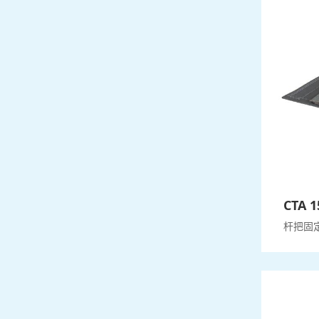
CTA 1
杆把固