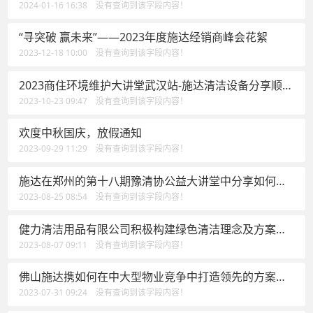
及落地案例的实践经验
2024-01-16 16:38 没有查询到该字段内容！
“寻突破 赢未来”——2023年度施达经销商峰会花絮
2023-12-18 10:00 没有查询到该字段内容！
2023商住环境维护大讲堂武汉站-施达清洁设备分享顺势
有为方能在物业竞争中取得领先
2023-10-23 09:47 没有查询到该字段内容！
欢度中秋国庆，放假通知
2023-09-29 11:29 没有查询到该字段内容！
施达在郑州的第十八期豫清协公益大讲堂中分享如何在
中大型物业竞争中打造领先
2023-08-25 08:54 没有查询到该字段内容！
健力清洁用品有限公司积极构建绿色清洁理念及方案，
为佛山清洁行业高质量发展做出新贡献
2023-08-07 09:11 没有查询到该字段内容！
佛山施达携如何在中大型物业竞争中打造领先的方案
——可视化卫生清洁管理方案参加于上海举行的标准化
2023-07-31 09:24 没有查询到该字段内容！
绿色清洁智慧论坛