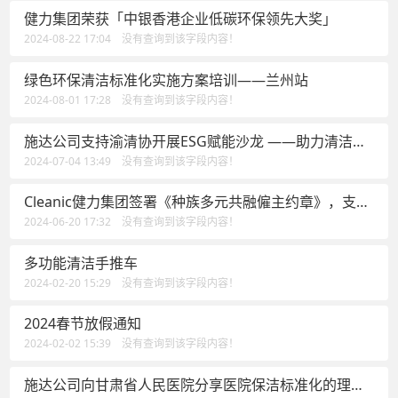
健力集团荣获「中银香港企业低碳环保领先大奖」
2024-08-22 17:04 没有查询到该字段内容！
绿色环保清洁标准化实施方案培训——兰州站
2024-08-01 17:28 没有查询到该字段内容！
施达公司支持渝清协开展ESG赋能沙龙 ——助力清洁行
业建立可落地执行的解决方案
2024-07-04 13:49 没有查询到该字段内容！
Cleanic健力集团签署《种族多元共融僱主约章》，支持
种族共融平等
2024-06-20 17:32 没有查询到该字段内容！
多功能清洁手推车
2024-02-20 15:29 没有查询到该字段内容！
2024春节放假通知
2024-02-02 15:39 没有查询到该字段内容！
施达公司向甘肃省人民医院分享医院保洁标准化的理念