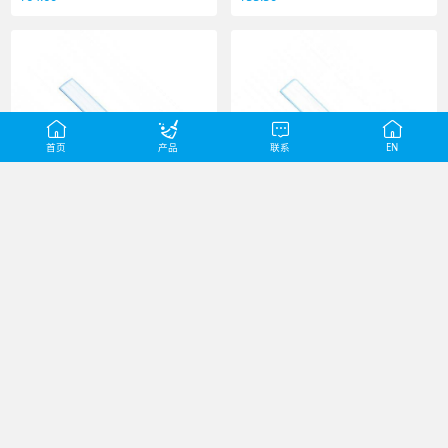
首页
产品
联系
EN
SDWS 045BU
SDWS 035BU
45cm调向二合一涂水玻璃刮 配
35cm调向二合一涂水玻璃刮 配
黑色硬胶条
黑色硬胶条
¥
64.60
¥
55.50