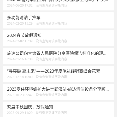
种族共融平等
2024-06-20 17:32 没有查询到该字段内容！
多功能清洁手推车
2024-02-20 15:29 没有查询到该字段内容！
2024春节放假通知
2024-02-02 15:39 没有查询到该字段内容！
施达公司向甘肃省人民医院分享医院保洁标准化的理念
及落地案例的实践经验
2024-01-16 16:38 没有查询到该字段内容！
“寻突破 赢未来”——2023年度施达经销商峰会花絮
2023-12-18 10:00 没有查询到该字段内容！
2023商住环境维护大讲堂武汉站-施达清洁设备分享顺势
有为方能在物业竞争中取得领先
2023-10-23 09:47 没有查询到该字段内容！
欢度中秋国庆，放假通知
2023-09-29 11:29 没有查询到该字段内容！