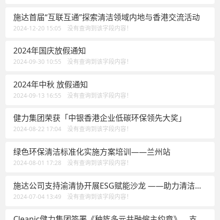
施达首届“互联互通”探索清洁领域内地与香港交流活动
2024-12-20 15:05 没有查询到该字段内容！
2024年国庆放假通知
2024-09-30 10:55 没有查询到该字段内容！
2024年中秋 放假通知
2024-09-13 16:55 没有查询到该字段内容！
健力集团荣获「中银香港企业低碳环保领先大奖」
2024-08-22 17:04 没有查询到该字段内容！
绿色环保清洁标准化实施方案培训——兰州站
2024-08-01 17:28 没有查询到该字段内容！
施达公司支持渝清协开展ESG赋能沙龙 ——助力清洁行
业建立可落地执行的解决方案
2024-07-04 13:49 没有查询到该字段内容！
Cleanic健力集团签署《种族多元共融僱主约章》，支持