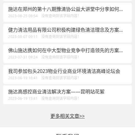
施达在郑州的第十八期豫清协公益大讲堂中分享如何在
中大型物业竞争中打造领先
2023-08-25 08:54 没有查询到该字段内容！
健力清洁用品有限公司积极构建绿色清洁理念及方案，
为佛山清洁行业高质量发展做出新贡献
2023-08-07 09:11 没有查询到该字段内容！
佛山施达携如何在中大型物业竞争中打造领先的方案
——可视化卫生清洁管理方案参加于上海举行的标准化
2023-07-31 09:24 没有查询到该字段内容！
绿色清洁智慧论坛
我司参加包头2023物业行业商业环境清洁高峰论坛会
2023-06-19 16:41 没有查询到该字段内容！
施达高感控商业清洁解决方案——昆明站花絮
2023-06-19 15:41 没有查询到该字段内容！
更多相关文章>>