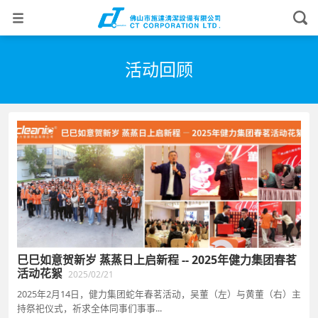
活动回顾
巳巳如意贺新岁 蒸蒸日上启新程 -- 2025年健力集团春茗
活动花絮
2025/02/21
2025年2月14日，健力集团蛇年春茗活动，吴董（左）与黄董（右）主
持祭祀仪式，祈求全体同事们事事...