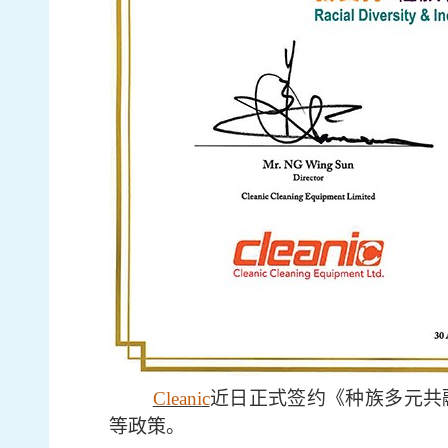
Cleani
c
近日
正式签
约
《种族多元共
等政策。