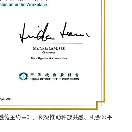
融僱主约章》
。
积极推动
种族共融、机会公平