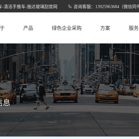
-清洁手推车-施达玻璃刮官网
咨询客服：13925963684（微信同
于
产品
绿色企业采购
方案
服务
信息