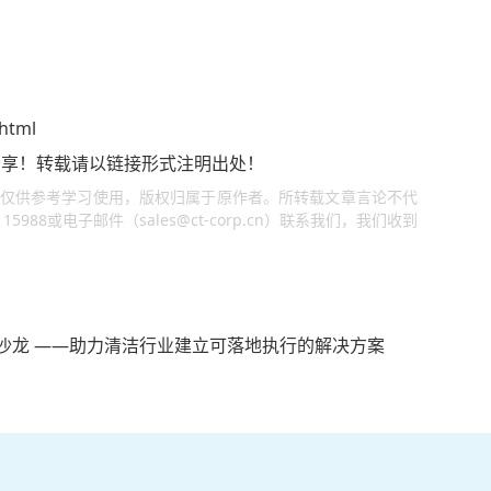
.html
享！转载请以链接形式注明出处！
仅供参考学习使用，版权归属于原作者。所转载文章言论不代
988或电子邮件（sales@ct-corp.cn）联系我们，我们收到
能沙龙 ——助力清洁行业建立可落地执行的解决方案