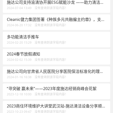
施达公司支持渝清协开展ESG赋能沙龙 ——助力清洁行
业建立可落地执行的解决方案
2024-07-04 13:49 没有查询到该字段内容！
Cleanic健力集团签署《种族多元共融僱主约章》，支持
种族共融平等
2024-06-20 17:32 没有查询到该字段内容！
多功能清洁手推车
2024-02-20 15:29 没有查询到该字段内容！
2024春节放假通知
2024-02-02 15:39 没有查询到该字段内容！
施达公司向甘肃省人民医院分享医院保洁标准化的理念
及落地案例的实践经验
2024-01-16 16:38 没有查询到该字段内容！
“寻突破 赢未来”——2023年度施达经销商峰会花絮
2023-12-18 10:00 没有查询到该字段内容！
2023商住环境维护大讲堂武汉站-施达清洁设备分享顺势
有为方能在物业竞争中取得领先
2023-10-23 09:47 没有查询到该字段内容！