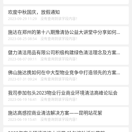
欢度中秋国庆，放假通知
2023-09-29 11:29 没有查询到该字段内容！
施达在郑州的第十八期豫清协公益大讲堂中分享如何在
中大型物业竞争中打造领先
2023-08-25 08:54 没有查询到该字段内容！
健力清洁用品有限公司积极构建绿色清洁理念及方案，
为佛山清洁行业高质量发展做出新贡献
2023-08-07 09:11 没有查询到该字段内容！
佛山施达携如何在中大型物业竞争中打造领先的方案
——可视化卫生清洁管理方案参加于上海举行的标准化
2023-07-31 09:24 没有查询到该字段内容！
绿色清洁智慧论坛
我司参加包头2023物业行业商业环境清洁高峰论坛会
2023-06-19 16:41 没有查询到该字段内容！
施达高感控商业清洁解决方案——昆明站花絮
2023-06-19 15:41 没有查询到该字段内容！