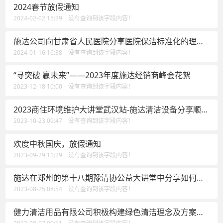
2024春节放假通知
2024-02-02 15:39 没有查询到该字段内容！
施达公司向甘肃省人民医院分享医院保洁标准化的理念
及落地案例的实践经验
2024-01-16 16:38 没有查询到该字段内容！
“寻突破 赢未来”——2023年度施达经销商峰会花絮
2023-12-18 10:00 没有查询到该字段内容！
2023商住环境维护大讲堂武汉站-施达清洁设备分享顺势
有为方能在物业竞争中取得领先
2023-10-23 09:47 没有查询到该字段内容！
欢度中秋国庆，放假通知
2023-09-29 11:29 没有查询到该字段内容！
施达在郑州的第十八期豫清协公益大讲堂中分享如何在
中大型物业竞争中打造领先
2023-08-25 08:54 没有查询到该字段内容！
健力清洁用品有限公司积极构建绿色清洁理念及方案，
为佛山清洁行业高质量发展做出新贡献